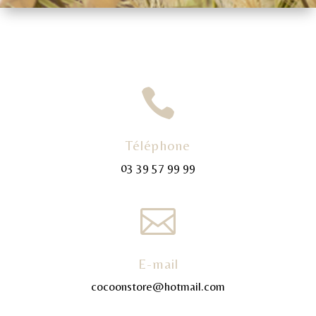

Téléphone
03 39 57 99 99

E-mail
cocoonstore@hotmail.com